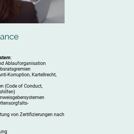
ance
ystem
:
nd Ablauforganisation
ebsratsgremien
ti-Korruption, Kartellrecht,
en (Code of Conduct,
hilfen)
inweisgebersystemen
ttensorgfalts-
tung von Zertifizierungen nach
ung