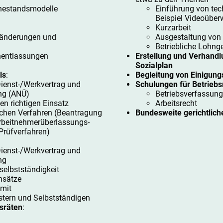
ruhestandsmodelle
Einführung von tec
Beispiel Videoüber
Kurzarbeit
sänderungen und
Ausgestaltung von 
Betriebliche Lohng
nentlassungen
Erstellung und Verhandl
Sozialplan
ls
:
Begleitung von Einigung
ienst-/Werkvertrag und
Schulungen für Betriebs
ng (ANÜ)
Betriebsverfassung
en richtigen Einsatz
Arbeitsrecht
ichen Verfahren (Beantragung
Bundesweite gerichtlich
rbeitnehmerüberlassungs-
 Prüfverfahren)
ienst-/Werkvertrag und
ng
elbstständigkeit
nsätze
 mit
stern und Selbstständigen
sräten
:
n