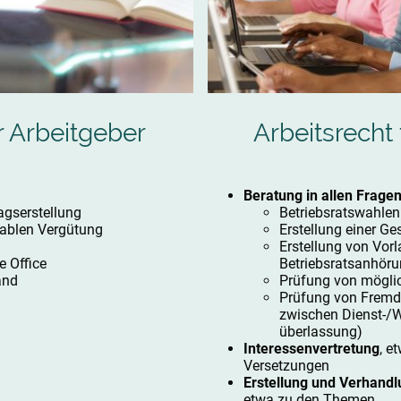
r Arbeitgeber
Arbeitsrecht 
Beratung in allen Frage
agserstellung
Betriebsratswahlen
iablen Vergütung
Erstellung einer G
Erstellung von Vor
e Office
Betriebsratsanhöru
and
Prüfung von mögli
Prüfung von Fremd
zwischen Dienst-/W
überlassung)
Interessenvertretung
, e
Versetzungen
Erstellung und Verhand
etwa zu den Themen