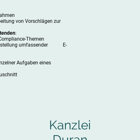
nahmen
beitung von Vorschlägen zur
itenden
:
 Compliance-Themen
r Erstellung umfassender E-
inzelner Aufgaben eines
uschnitt
Kanzlei
Duran