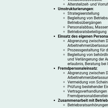
Altersteilzeit- und Vor
Umstrukturierungen
:
Strategieerstellung
Begleitung von Betrieb
Betriebsübergängen
Personalabbau, Masse
Betriebsratsbeteiligung
Einsatz des eigenen Persona
Abgrenzung zwischen D
Arbeitnehmerüberlassu
Prozessgestaltung für d
Begleitung von behördl
und Verlängerung der A
erlaubnis, Beratung bei
Fremdpersonaleinsatz
:
Abgrenzung zwischen D
Arbeitnehmerüberlassu
Vermeidung von Scheins
Prüfung bestehender Ei
Vertragsverhandlungen
Fremdpersonaldienstlei
Zusammenarbeit mit Betrieb
Betriebsratsanhörunge