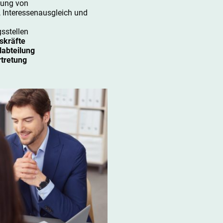
lung von
, Interessenausgleich und
sstellen
skräfte
labteilung
rtretung